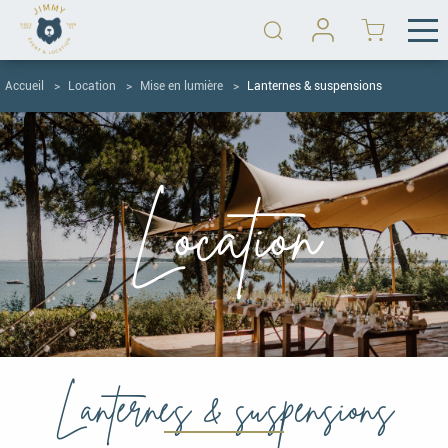
Accueil
Location
Mise en lumière
Lanternes & suspensions
Location
Lanternes & suspensions