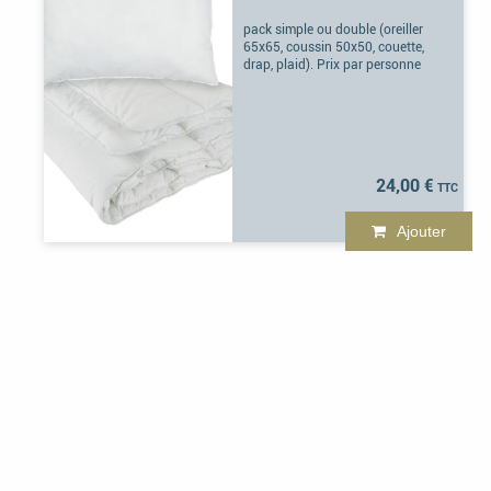
pack simple ou double (oreiller
65x65, coussin 50x50, couette,
drap, plaid). Prix par personne
24,00 €
Ajouter